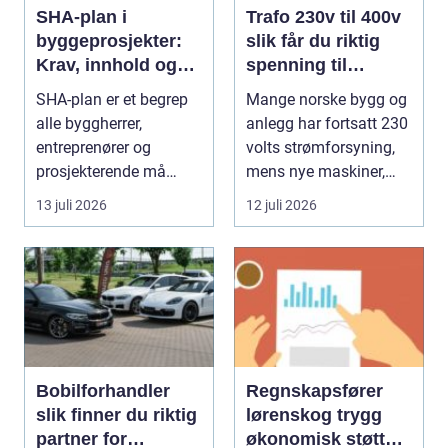
SHA-plan i
Trafo 230v til 400v
byggeprosjekter:
slik får du riktig
Krav, innhold og
spenning til
praktisk nytte
moderne utstyr
SHA-plan er et begrep
Mange norske bygg og
alle byggherrer,
anlegg har fortsatt 230
entreprenører og
volts strømforsyning,
prosjekterende må
mens nye maskiner,
forholde seg ...
pumper, kompre...
13 juli 2026
12 juli 2026
Bobilforhandler
Regnskapsfører
slik finner du riktig
lørenskog trygg
partner for
økonomisk støtte i