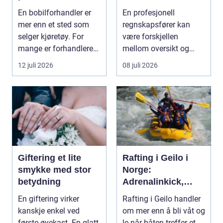
feriedrømmen
hverdagen
En bobilforhandler er
En profesjonell
mer enn et sted som
regnskapsfører kan
selger kjøretøy. For
være forskjellen
mange er forhandleren
mellom oversikt og
en langsiktig s...
kaos i bedriftens
12 juli 2026
08 juli 2026
økonomi. Fo...
Giftering et lite
Rafting i Geilo i
smykke med stor
Norge:
betydning
Adrenalinkick,
naturopplevelser
En giftering virker
Rafting i Geilo handler
og fellesskap
kanskje enkel ved
om mer enn å bli våt og
første øyekast. En glatt
le når båten treffer et