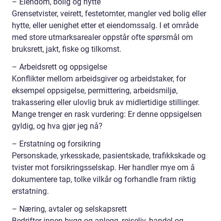
– Eiendom, bolig og hytte
Grensetvister, veirett, festetomter, mangler ved bolig eller
hytte, eller uenighet etter et eiendomssalg. I et område
med store utmarksarealer oppstår ofte spørsmål om
bruksrett, jakt, fiske og tilkomst.
– Arbeidsrett og oppsigelse
Konflikter mellom arbeidsgiver og arbeidstaker, for
eksempel oppsigelse, permittering, arbeidsmiljø,
trakassering eller ulovlig bruk av midlertidige stillinger.
Mange trenger en rask vurdering: Er denne oppsigelsen
gyldig, og hva gjør jeg nå?
– Erstatning og forsikring
Personskade, yrkesskade, pasientskade, trafikkskade og
tvister mot forsikringsselskap. Her handler mye om å
dokumentere tap, tolke vilkår og forhandle fram riktig
erstatning.
– Næring, avtaler og selskapsrett
Bedrifter innen bygg og anlegg, reiseliv, handel og