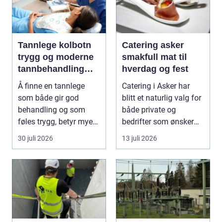
Tannlege kolbotn
Catering asker
trygg og moderne
smakfull mat til
tannbehandling
hverdag og fest
nær deg
Å finne en tannlege
Catering i Asker har
som både gir god
blitt et naturlig valg for
behandling og som
både private og
føles trygg, betyr mye
bedrifter som ønsker
for de fleste. Mange ø...
god mat uten st...
30 juli 2026
13 juli 2026