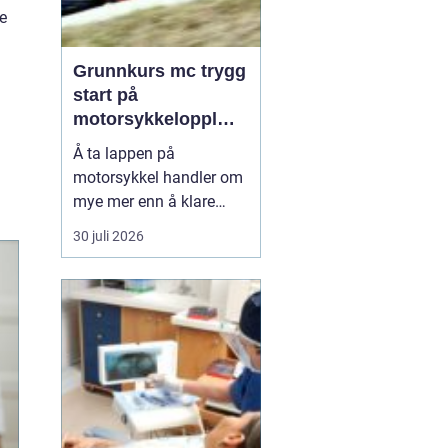
e
Grunnkurs mc trygg
start på
motorsykkelopplæri
ngen
Å ta lappen på
motorsykkel handler om
mye mer enn å klare
førerprøven. Mange
30 juli 2026
ønsker frihetsfølelsen og
gleden ved å kjøre på to
hjul, men får samtidig
høre at motorsykkel er
risikofylt. Et
godt
grunnkur...