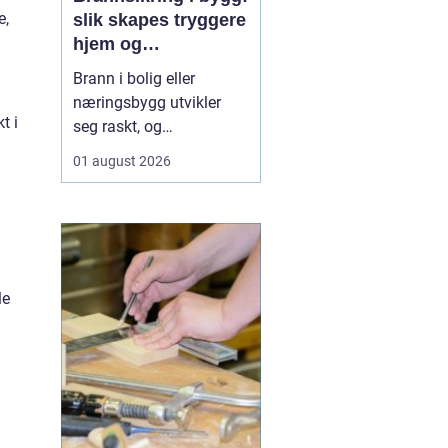
e,
slik skapes tryggere
hjem og
arbeidsplasser
Brann i bolig eller
næringsbygg utvikler
t i
seg raskt, og
konsekvensene kan bli
01 august 2026
store både for
mennesker og verdier.
God brannsikring
handler om mer enn
røykvarslere og
brannslokkere. Trygghet
le
bygges inn i vegger, tak,
dører og tekniske
installasjoner, ...