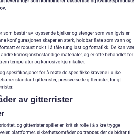
alt leverandør som kombinerer ekspertise og kvalitetsprodukte
ov.
r som består av kryssende bjelker og stenger som vanligvis er
enne konfigurasjonen skaper en sterk, holdbar flate som vann og
tsatt er robust nok til å tåle tung last og fottrafikk. De kan væ
ler andre korrosjonsbestandige materialer, og er ofte behandlet for
trem temperatur og korrosive kjemikalier.
og spesifikasjoner for å møte de spesifikke kravene i ulike
bærer standard gitterrister, pressveisede gitterrister, tungt
rrister.
er av gitterrister
er
ioritet, og gitterrister spiller en kritisk rolle i å sikre trygge
eier, plattformer, sikkerhetsområder og trapper, der de bidrar til