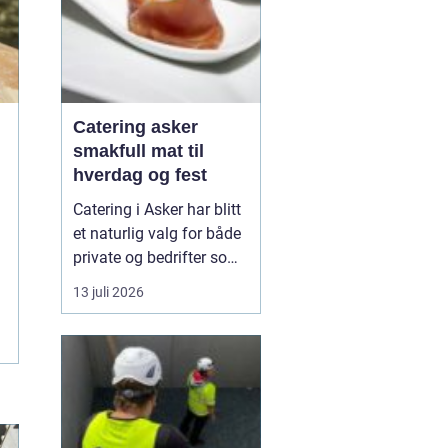
Catering asker
smakfull mat til
hverdag og fest
Catering i Asker har blitt
et naturlig valg for både
private og bedrifter som
ønsker god mat uten styr
13 juli 2026
og stress. Mange ønsker
å samle venner, familie
eller kollegaer hjemme,
på jobben eller i leid
lokasjon, men uten å
bruke hele dagen på