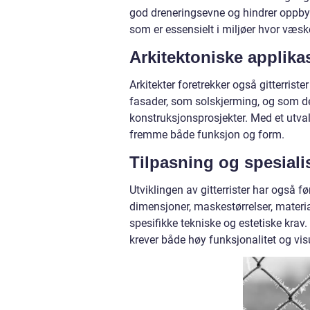
god dreneringsevne og hindrer oppbyggi
som er essensielt i miljøer hvor væsker
Arkitektoniske applika
Arkitekter foretrekker også gitterrister 
fasader, som solskjerming, og som de
konstruksjonsprosjekter. Med et utvalg
fremme både funksjon og form.
Tilpasning og spesiali
Utviklingen av gitterrister har også før
dimensjoner, maskestørrelser, materia
spesifikke tekniske og estetiske krav. D
krever både høy funksjonalitet og visu