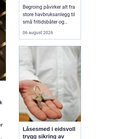
løsninger
Begroing påvirker alt fra
store havbruksanlegg til
små fritidsbåter og
brygger, og skaper både
06 august 2026
praktiske, økonomiske
og miljømessige
utfordringer. For eiere av
båter, kaier og
installasjoner i vann
handler ...
k
er
Låsesmed i eidsvoll
trygg sikring av