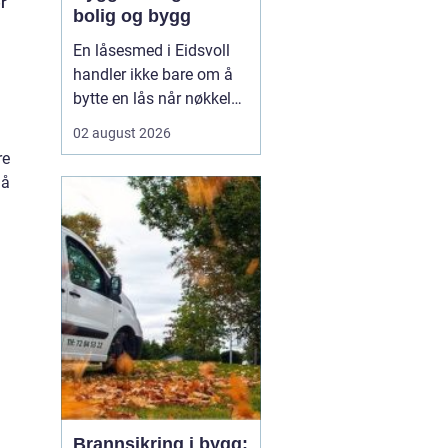
r
bolig og bygg
En låsesmed i Eidsvoll
handler ikke bare om å
bytte en lås når nøkkelen
er borte. En dyktig
02 august 2026
fagperson ser på hele
re
dørløsningen: dører,
 å
hengsler, sylindre,
beslag, adgangskontroll
og eventuelt
dørautomatikk. Slik får
både boligeiere,
borettslag og nær...
Brannsikring i bygg: