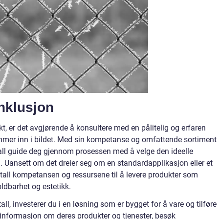
nklusjon
sjekt, er det avgjørende å konsultere med en pålitelig og erfaren
ommer inn i bildet. Med sin kompetanse og omfattende sortiment
tall guide deg gjennom prosessen med å velge den ideelle
n. Uansett om det dreier seg om en standardapplikasjon eller et
etall kompetansen og ressursene til å levere produkter som
holdbarhet og estetikk.
tall, investerer du i en løsning som er bygget for å vare og tilføre
mer informasjon om deres produkter og tjenester, besøk