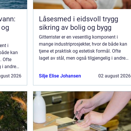
kvann:
Låsesmed i eidsvoll trygg
 og
sikring av bolig og bygg
Gitterrister er en vesentlig komponent i
mange industriprosjekter, hvor de både kan
ent i
tjene et praktisk og estetisk formål. Ofte
 både kan
laget av stål, men også tilgjengelig i andre
. Ofte
materialer som aluminium og
g i andre
glassfiberarmert plast (GR...
ugust 2026
Silje Elise Johansen
02 august 2026