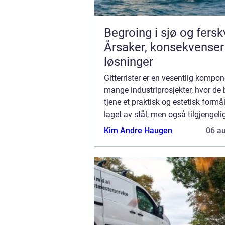
Begroing i sjø og fers
Årsaker, konsekvenser
løsninger
Gitterrister er en vesentlig kompon
mange industriprosjekter, hvor de
tjene et praktisk og estetisk formål
laget av stål, men også tilgjengeli
materialer som aluminium og
Kim Andre Haugen
06 a
glassfiberarmert plast (GR...