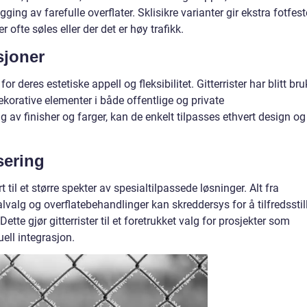
ng av farefulle overflater. Sklisikre varianter gir ekstra fotfest
 ofte søles eller der det er høy trafikk.
sjoner
for deres estetiske appell og fleksibilitet. Gitterrister har blitt bruk
korative elementer i både offentlige og private
 av finisher og farger, kan de enkelt tilpasses ethvert design og
sering
t til et større spekter av spesialtilpassede løsninger. Alt fra
lvalg og overflatebehandlinger kan skreddersys for å tilfredsstil
ette gjør gitterrister til et foretrukket valg for prosjekter som
ell integrasjon.