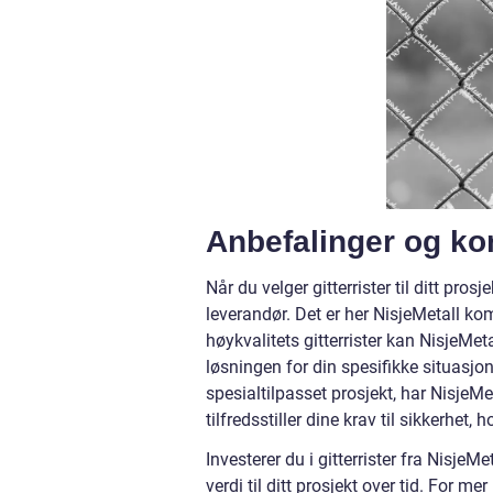
Anbefalinger og ko
Når du velger gitterrister til ditt pro
leverandør. Det er her NisjeMetall k
høykvalitets gitterrister kan NisjeMe
løsningen for din spesifikke situasjo
spesialtilpasset prosjekt, har NisjeM
tilfredsstiller dine krav til sikkerhet, 
Investerer du i gitterrister fra NisjeMe
verdi til ditt prosjekt over tid. For 