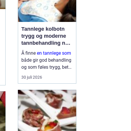
Tannlege kolbotn
trygg og moderne
tannbehandling nær
deg
Å finne
en tannlege som
både gir god behandling
og som føles trygg, betyr
mye for de fleste. Mange
30 juli 2026
ønsker kort ventetid,
forutsigbare priser og
tannleger som faktisk tar
seg tid til å lytte. I
Kolbo...