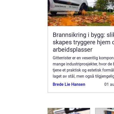
Brannsikring i bygg: sli
skapes tryggere hjem 
arbeidsplasser
Gitterrister er en vesentlig kompon
mange industriprosjekter, hvor de
tjene et praktisk og estetisk formål
laget av stål, men også tilgjengeli
materialer som aluminium og
Brede Lie Hansen
01 a
glassfiberarmert plast (GR...