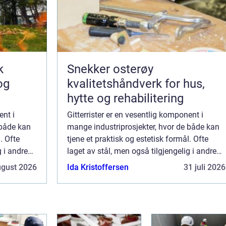
k
Snekker osterøy
og
kvalitetshåndverk for hus,
hytte og rehabilitering
ent i
Gitterrister er en vesentlig komponent i
 både kan
mange industriprosjekter, hvor de både kan
. Ofte
tjene et praktisk og estetisk formål. Ofte
g i andre
laget av stål, men også tilgjengelig i andre
materialer som aluminium og
ugust 2026
Ida Kristoffersen
31 juli 2026
glassfiberarmert plast (GR...