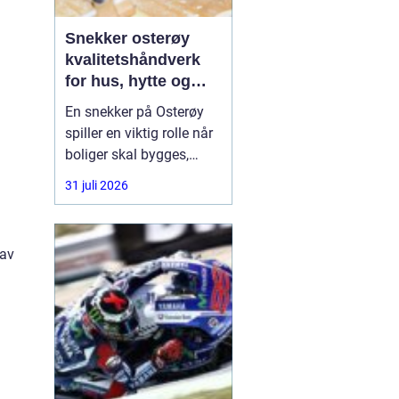
Snekker osterøy
kvalitetshåndverk
for hus, hytte og
rehabilitering
En snekker på Osterøy
spiller en viktig rolle når
boliger skal bygges,
oppgraderes eller reddes
31 juli 2026
fra forfall. Mange hus på
Vestlandet er utsatt for
røft klima, og feil
 av
bygging kan føre til
fuktskader, trekk og
unødvendig slitasje.
Derfor ser flere