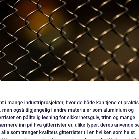
nt i mange industriprosjekter, hvor de både kan tjene et praktis
ål, men også tilgjengelig i andre materialer som aluminium og
errister en pålitelig løsning for sikkerhetsgulv, trinn og mange
ærmere inn på hva gitterrister er, ulike typer, deres anvendels
 alle som trenger kvalitets gitterrister til en hvilken som helst