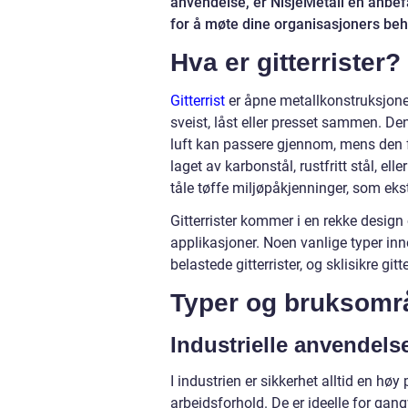
anvendelse, er NisjeMetall en anbef
for å møte dine organisasjoners beh
Hva er gitterrister?
Gitterrist
er åpne metallkonstruksjone
sveist, låst eller presset sammen. D
luft kan passere gjennom, mens den for
laget av karbonstål, rustfritt stål, el
tåle tøffe miljøpåkjenninger, som eks
Gitterrister kommer i en rekke design 
applikasjoner. Noen vanlige typer inne
belastede gitterrister, og sklisikre gitte
Typer og bruksområd
Industrielle anvendels
I industrien er sikkerhet alltid en høy pr
arbeidsforhold. De er ideelle for gangv