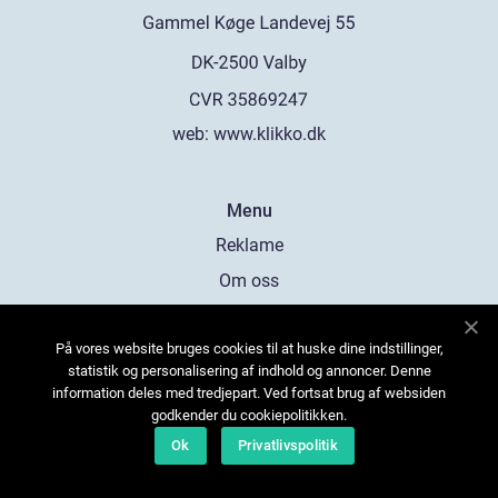
web:
www.klikko.dk
Menu
Reklame
Om oss
Cookies
På vores website bruges cookies til at huske dine indstillinger,
Kontakt Oss
statistik og personalisering af indhold og annoncer. Denne
Sitemap
information deles med tredjepart. Ved fortsat brug af websiden
godkender du cookiepolitikken.
Ok
Privatlivspolitik