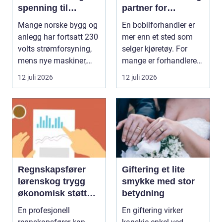
spenning til
partner for
moderne utstyr
feriedrømmen
Mange norske bygg og
En bobilforhandler er
anlegg har fortsatt 230
mer enn et sted som
volts strømforsyning,
selger kjøretøy. For
mens nye maskiner,
mange er forhandleren
pumper, kompre...
en langsiktig s...
12 juli 2026
12 juli 2026
Regnskapsfører
Giftering et lite
lørenskog trygg
smykke med stor
økonomisk støtte i
betydning
hverdagen
En profesjonell
En giftering virker