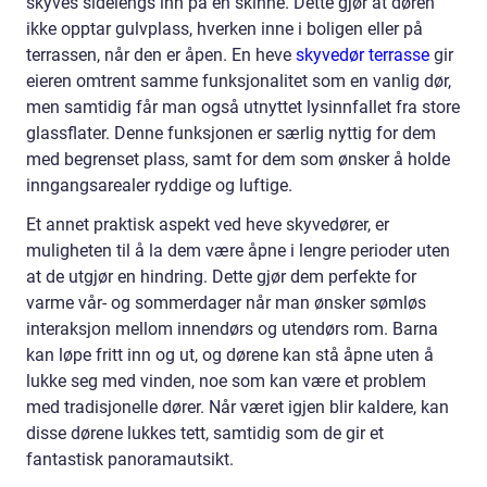
skyves sidelengs inn på en skinne. Dette gjør at døren
ikke opptar gulvplass, hverken inne i boligen eller på
terrassen, når den er åpen. En heve
skyvedør terrasse
gir
eieren omtrent samme funksjonalitet som en vanlig dør,
men samtidig får man også utnyttet lysinnfallet fra store
glassflater. Denne funksjonen er særlig nyttig for dem
med begrenset plass, samt for dem som ønsker å holde
inngangsarealer ryddige og luftige.
Et annet praktisk aspekt ved heve skyvedører, er
muligheten til å la dem være åpne i lengre perioder uten
at de utgjør en hindring. Dette gjør dem perfekte for
varme vår- og sommerdager når man ønsker sømløs
interaksjon mellom innendørs og utendørs rom. Barna
kan løpe fritt inn og ut, og dørene kan stå åpne uten å
lukke seg med vinden, noe som kan være et problem
med tradisjonelle dører. Når været igjen blir kaldere, kan
disse dørene lukkes tett, samtidig som de gir et
fantastisk panoramautsikt.