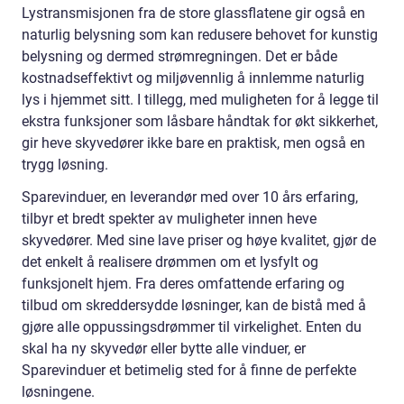
Lystransmisjonen fra de store glassflatene gir også en
naturlig belysning som kan redusere behovet for kunstig
belysning og dermed strømregningen. Det er både
kostnadseffektivt og miljøvennlig å innlemme naturlig
lys i hjemmet sitt. I tillegg, med muligheten for å legge til
ekstra funksjoner som låsbare håndtak for økt sikkerhet,
gir heve skyvedører ikke bare en praktisk, men også en
trygg løsning.
Sparevinduer, en leverandør med over 10 års erfaring,
tilbyr et bredt spekter av muligheter innen heve
skyvedører. Med sine lave priser og høye kvalitet, gjør de
det enkelt å realisere drømmen om et lysfylt og
funksjonelt hjem. Fra deres omfattende erfaring og
tilbud om skreddersydde løsninger, kan de bistå med å
gjøre alle oppussingsdrømmer til virkelighet. Enten du
skal ha ny skyvedør eller bytte alle vinduer, er
Sparevinduer et betimelig sted for å finne de perfekte
løsningene.