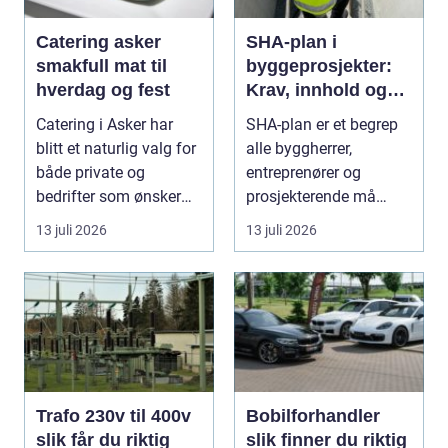
Catering asker
SHA-plan i
smakfull mat til
byggeprosjekter:
hverdag og fest
Krav, innhold og
praktisk nytte
Catering i Asker har
SHA-plan er et begrep
blitt et naturlig valg for
alle byggherrer,
både private og
entreprenører og
bedrifter som ønsker
prosjekterende må
god mat uten st...
forholde seg ...
13 juli 2026
13 juli 2026
Trafo 230v til 400v
Bobilforhandler
slik får du riktig
slik finner du riktig