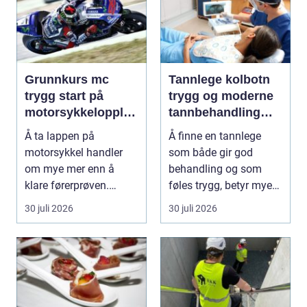
Grunnkurs mc
Tannlege kolbotn
trygg start på
trygg og moderne
motorsykkelopplæ
tannbehandling
ringen
nær deg
Å ta lappen på
Å finne en tannlege
motorsykkel handler
som både gir god
om mye mer enn å
behandling og som
klare førerprøven.
føles trygg, betyr mye
Mange ønsker
for de fleste. Mange ø...
30 juli 2026
30 juli 2026
frihetsfølelsen ...