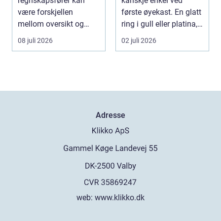
regnskapsfører kan
kanskje enkel ved
være forskjellen
første øyekast. En glatt
mellom oversikt og
ring i gull eller platina,
kaos i bedriftens
som sjelde...
08 juli 2026
02 juli 2026
økonomi. Fo...
Adresse
web:
www.klikko.dk