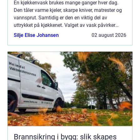
En kjøkkenvask brukes mange ganger hver dag.
Den tåler varme kjeler, skarpe kniver, matrester og
vannsprut. Samtidig er den en viktig del av
uttrykket på kjøkkenet. Valget av vask påvirker
både hvor praktisk kjøkkenet blir, og hvordan
Silje Elise Johansen
02 august 2026
rommet ser ut. ...
Brannsikring i bygg: slik skapes