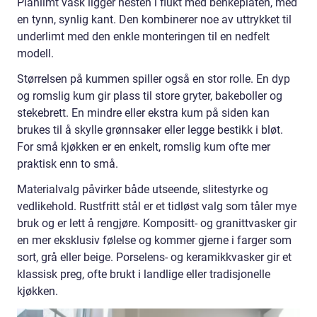
Planlimt vask ligger nesten i flukt med benkeplaten, med
en tynn, synlig kant. Den kombinerer noe av uttrykket til
underlimt med den enkle monteringen til en nedfelt
modell.
Størrelsen på kummen spiller også en stor rolle. En dyp
og romslig kum gir plass til store gryter, bakeboller og
stekebrett. En mindre eller ekstra kum på siden kan
brukes til å skylle grønnsaker eller legge bestikk i bløt.
For små kjøkken er en enkelt, romslig kum ofte mer
praktisk enn to små.
Materialvalg påvirker både utseende, slitestyrke og
vedlikehold. Rustfritt stål er et tidløst valg som tåler mye
bruk og er lett å rengjøre. Kompositt- og granittvasker gir
en mer eksklusiv følelse og kommer gjerne i farger som
sort, grå eller beige. Porselens- og keramikkvasker gir et
klassisk preg, ofte brukt i landlige eller tradisjonelle
kjøkken.