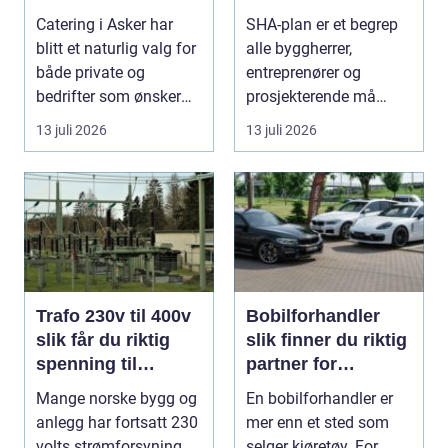
praktisk nytte
Catering i Asker har
SHA-plan er et begrep
blitt et naturlig valg for
alle byggherrer,
både private og
entreprenører og
bedrifter som ønsker
prosjekterende må
god mat uten st...
forholde seg ...
13 juli 2026
13 juli 2026
Trafo 230v til 400v
Bobilforhandler
slik får du riktig
slik finner du riktig
spenning til
partner for
moderne utstyr
feriedrømmen
Mange norske bygg og
En bobilforhandler er
anlegg har fortsatt 230
mer enn et sted som
volts strømforsyning,
selger kjøretøy. For