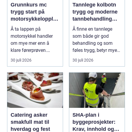
Grunnkurs mc
Tannlege kolbotn
trygg start på
trygg og moderne
motorsykkelopplæ
tannbehandling
ringen
nær deg
Å ta lappen på
Å finne en tannlege
motorsykkel handler
som både gir god
om mye mer enn å
behandling og som
klare førerprøven.
føles trygg, betyr mye
Mange ønsker
for de fleste. Mange ø...
30 juli 2026
30 juli 2026
frihetsfølelsen ...
Catering asker
SHA-plan i
smakfull mat til
byggeprosjekter:
hverdag og fest
Krav, innhold og