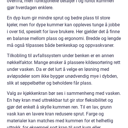
ovenfra, men funksjonelle detaljer i og rundt kummen
gjør hverdagen enklere.
En dyp kum gir mindre sprut og bedre plass til store
kjeler, men for dype kummer kan oppleves tunge å jobbe
i over tid, spesielt for lave brukere. Her gjelder det å finne
en balanse mellom plass og ergonomi. Bredde og lengde
må også tilpasses både benkeskap og oppvaskvaner.
Tilkobling til avfallssystem under benken er en annen
nøkkelfaktor. Mange ønsker å plassere kildesortering rett
under vasken. Da er det lurt å velge en løsning med
avløpsdeler som ikke bygger unødvendig mye i dybden,
slik at søppelbøtter og beholdere får plass.
Valg av kjøkkenkran bør ses i sammenheng med vasken.
En høy kran med uttrekkbar tut gir stor fleksibilitet og
gjør det enkelt å skylle kummen ren. Til en lav, grunn
vask kan en lavere kran redusere sprut. Farge og
materialer kan matches med kummen for et helhetlig
uttrykk, for eksempel sort kran til sort kum eller