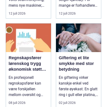
mens nye maskiner,
mange er forhandleren
pumper, kompre...
en langsiktig s...
12 juli 2026
12 juli 2026
Regnskapsfører
Giftering et lite
lørenskog trygg
smykke med stor
økonomisk støtte i
betydning
hverdagen
En profesjonell
En giftering virker
regnskapsfører kan
kanskje enkel ved
være forskjellen
første øyekast. En glatt
mellom oversikt og
ring i gull eller platina,
kaos i bedriftens
som sjelde...
08 juli 2026
02 juli 2026
økonomi. Fo...