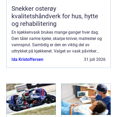
Snekker osterøy
kvalitetshåndverk for hus, hytte
og rehabilitering
En kjøkkenvask brukes mange ganger hver dag.
Den tåler varme kjeler, skarpe kniver, matrester og
vannsprut. Samtidig er den en viktig del av
uttrykket på kjøkkenet. Valget av vask påvirker
både hvor praktisk kjøkkenet blir, og hvordan
Ida Kristoffersen
31 juli 2026
rommet ser ut. ...