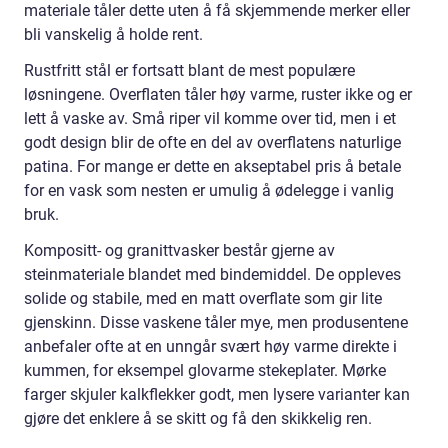
materiale tåler dette uten å få skjemmende merker eller
bli vanskelig å holde rent.
Rustfritt stål er fortsatt blant de mest populære
løsningene. Overflaten tåler høy varme, ruster ikke og er
lett å vaske av. Små riper vil komme over tid, men i et
godt design blir de ofte en del av overflatens naturlige
patina. For mange er dette en akseptabel pris å betale
for en vask som nesten er umulig å ødelegge i vanlig
bruk.
Kompositt- og granittvasker består gjerne av
steinmateriale blandet med bindemiddel. De oppleves
solide og stabile, med en matt overflate som gir lite
gjenskinn. Disse vaskene tåler mye, men produsentene
anbefaler ofte at en unngår svært høy varme direkte i
kummen, for eksempel glovarme stekeplater. Mørke
farger skjuler kalkflekker godt, men lysere varianter kan
gjøre det enklere å se skitt og få den skikkelig ren.