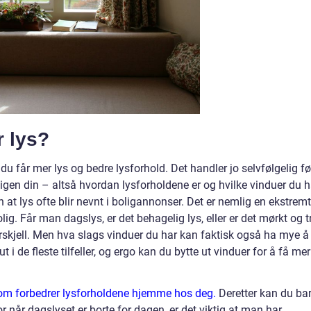
r lys?
u får mer lys og bedre lysforhold. Det handler jo selvfølgelig fø
igen din – altså hvordan lysforholdene er og hvilke vinduer du h
 at lys ofte blir nevnt i boligannonser. Det er nemlig en ekstremt
ig. Får man dagslys, er det behagelig lys, eller er det mørkt og tr
orskjell. Men hva slags vinduer du har kan faktisk også ha mye å 
 i de fleste tilfeller, og ergo kan du bytte ut vinduer for å få mer
som forbedrer lysforholdene hjemme hos deg.
Deretter kan du ba
 når dagslyset er borte for dagen, er det viktig at man har