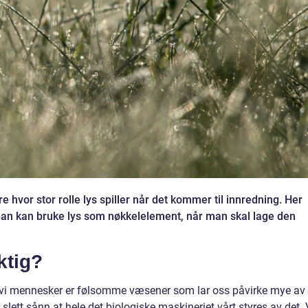
hvor stor rolle lys spiller når det kommer til innredning. Her
man kan bruke lys som nøkkelelement, når man skal lage den
ktig?
at vi mennesker er følsomme væsener som lar oss påvirke mye av
 slett sånn at hele det biologiske maskineriet vårt styres av det. 