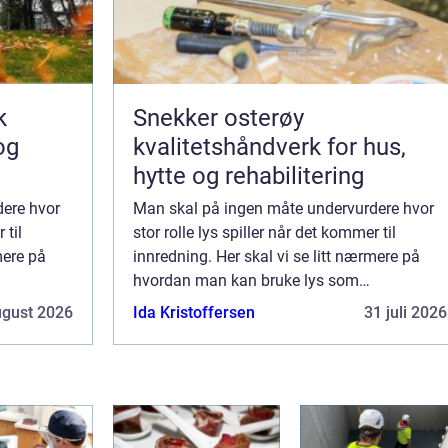
k
Snekker osterøy
og
kvalitetshåndverk for hus,
hytte og rehabilitering
ere hvor
Man skal på ingen måte undervurdere hvor
 til
stor rolle lys spiller når det kommer til
mere på
innredning. Her skal vi se litt nærmere på
hvordan man kan bruke lys som
 den
nøkkelelement, når man skal lage den
ugust 2026
Ida Kristoffersen
31 juli 2026
lys så
perfekte innredningen. Hvorfor er lys så
viktig? Lys er v...