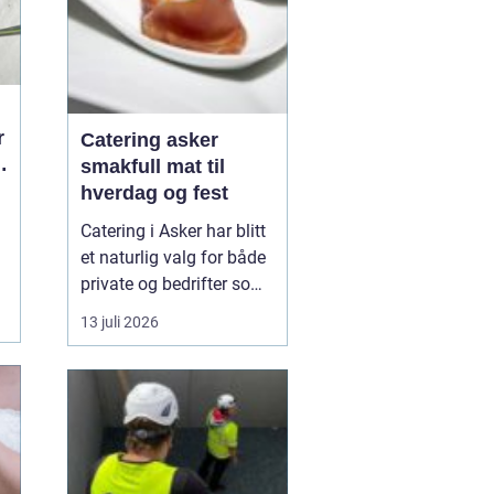
r
Catering asker
smakfull mat til
hverdag og fest
Catering i Asker har blitt
et naturlig valg for både
private og bedrifter som
ønsker god mat uten styr
13 juli 2026
og stress. Mange ønsker
å samle venner, familie
eller kollegaer hjemme,
på jobben eller i leid
lokasjon, men uten å
bruke hele dagen på