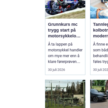
Grunnkurs mc
Tannle
trygg start på
kolbotn trygg 
motorsykkelopp
moder
læringen
tannbe
Å ta lappen på
Å finne 
nær de
motorsykkel handler
som både
om mye mer enn å
behandl
klare førerprøven.
føles try
Mange ønsker
mye for d
30 juli 2026
30 juli 20
frihetsfølelsen ...
Mange ø.