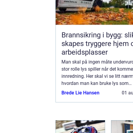
Brannsikring i bygg: sli
skapes tryggere hjem 
arbeidsplasser
Man skal på ingen måte undervurd
stor rolle lys spiller når det kommer
innredning. Her skal vi se litt nær
hvordan man kan bruke lys som
nøkkelelement, når man skal lage
Brede Lie Hansen
01 a
perfekte innredningen. Hvorfor er 
viktig? Lys er v...