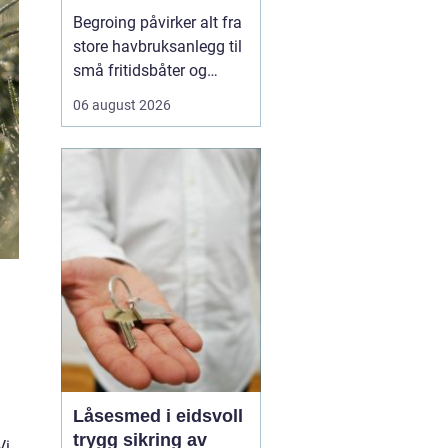
løsninger
Begroing påvirker alt fra
store havbruksanlegg til
små fritidsbåter og
brygger, og skaper både
06 august 2026
praktiske, økonomiske
og miljømessige
utfordringer. For eiere av
båter, kaier og
installasjoner i vann
handler ...
Låsesmed i eidsvoll
trygg sikring av
Vi