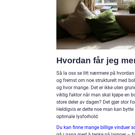
Hvordan får jeg me
Så la oss se litt nærmere på hvordan d
og fremst om noe strukturelt med bol
og hvor mange. Det er ikke uten grunn
viktig faktor når man skal kjøpe en bol
store deler av dagen? Det gjør stor f
Heldigvis er dette noe man kan bytte ut
optimale lysforhold.
Du kan finne mange billige vinduer 
gå i gang med å tenke på lamper – for