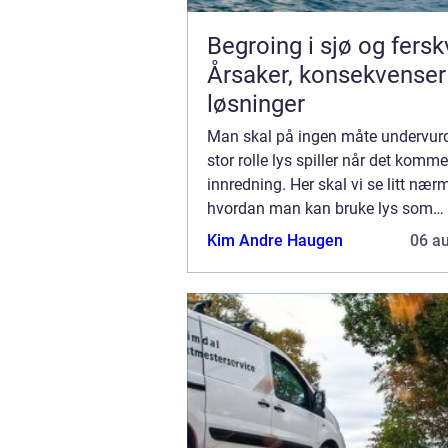
Begroing i sjø og fers
Årsaker, konsekvenser
løsninger
Man skal på ingen måte undervurd
stor rolle lys spiller når det kommer
innredning. Her skal vi se litt nær
hvordan man kan bruke lys som
nøkkelelement, når man skal lage
Kim Andre Haugen
06 a
perfekte innredningen. Hvorfor er 
viktig? Lys er v...