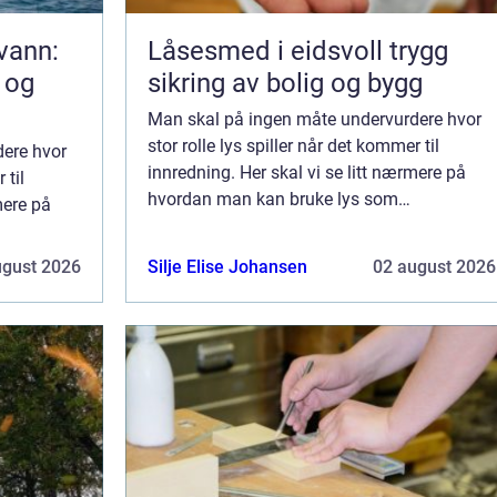
kvann:
Låsesmed i eidsvoll trygg
 og
sikring av bolig og bygg
Man skal på ingen måte undervurdere hvor
stor rolle lys spiller når det kommer til
ere hvor
innredning. Her skal vi se litt nærmere på
 til
hvordan man kan bruke lys som
mere på
nøkkelelement, når man skal lage den
perfekte innredningen. Hvorfor er lys så
 den
ugust 2026
Silje Elise Johansen
02 august 2026
viktig? Lys er v...
lys så