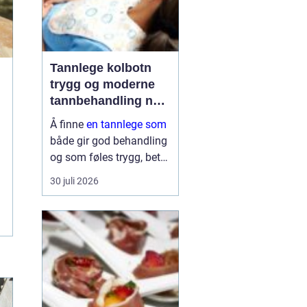
Tannlege kolbotn
trygg og moderne
tannbehandling nær
deg
Å finne
en tannlege som
både gir god behandling
og som føles trygg, betyr
mye for de fleste. Mange
30 juli 2026
ønsker kort ventetid,
forutsigbare priser og
tannleger som faktisk tar
seg tid til å lytte. I
Kolbo...