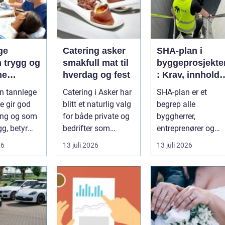
ge
Catering asker
SHA-plan i
og
smakfull mat til
byggeprosjekte
ne
hverdag og fest
: Krav, innhold
handling
og praktisk
en tannlege
Catering i Asker har
SHA-plan er et
g
nytte
 gir god
blitt et naturlig valg
begrep alle
ing og som
for både private og
byggherrer,
gg, betyr
bedrifter som
entreprenører og
e fleste.
ønsker god mat
prosjekterende må
26
13 juli 2026
13 juli 2026
..
uten st...
forholde seg ...