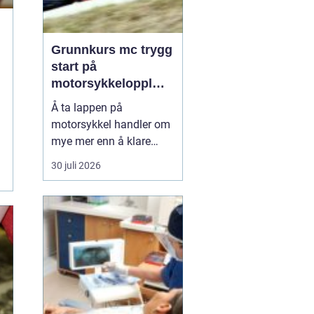
Grunnkurs mc trygg
start på
motorsykkelopplæri
ngen
Å ta lappen på
motorsykkel handler om
mye mer enn å klare
førerprøven. Mange
30 juli 2026
ønsker frihetsfølelsen og
gleden ved å kjøre på to
hjul, men får samtidig
høre at motorsykkel er
risikofylt. Et
godt
grunnkur...