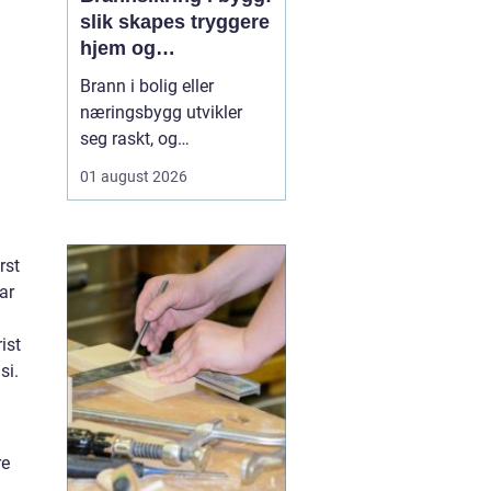
slik skapes tryggere
hjem og
arbeidsplasser
Brann i bolig eller
næringsbygg utvikler
seg raskt, og
konsekvensene kan bli
01 august 2026
store både for
mennesker og verdier.
God brannsikring
rst
handler om mer enn
ar
røykvarslere og
brannslokkere. Trygghet
ist
bygges inn i vegger, tak,
si.
dører og tekniske
installasjoner, ...
re