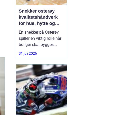
Snekker osterøy
kvalitetshåndverk
for hus, hytte og
rehabilitering
En snekker på Osterøy
spiller en viktig rolle når
boliger skal bygges,
oppgraderes eller reddes
31 juli 2026
fra forfall. Mange hus på
Vestlandet er utsatt for
røft klima, og feil
bygging kan føre til
fuktskader, trekk og
unødvendig slitasje.
Derfor ser flere