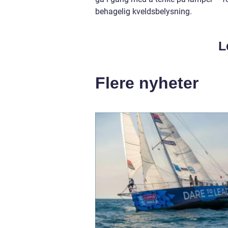
behagelig kveldsbelysning.
L
Flere nyheter