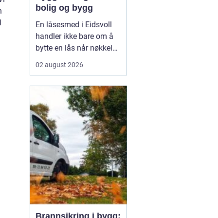
bolig og bygg
n
l
En låsesmed i Eidsvoll
handler ikke bare om å
bytte en lås når nøkkelen
er borte. En dyktig
02 august 2026
fagperson ser på hele
dørløsningen: dører,
hengsler, sylindre,
beslag, adgangskontroll
og eventuelt
dørautomatikk. Slik får
både boligeiere,
borettslag og nær...
Brannsikring i bygg: