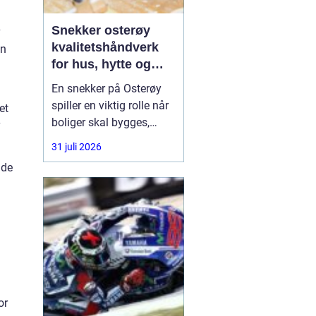
Snekker osterøy
v
kvalitetshåndverk
nn
for hus, hytte og
rehabilitering
En snekker på Osterøy
spiller en viktig rolle når
et
boliger skal bygges,
oppgraderes eller reddes
31 juli 2026
fra forfall. Mange hus på
nde
Vestlandet er utsatt for
røft klima, og feil
bygging kan føre til
fuktskader, trekk og
unødvendig slitasje.
Derfor ser flere
or