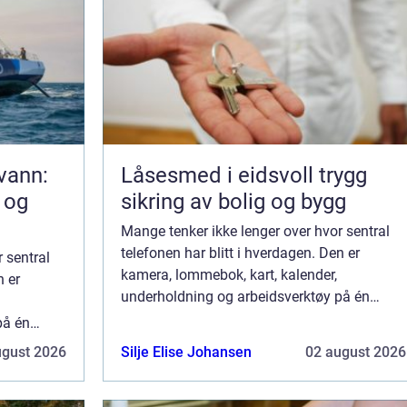
kvann:
Låsesmed i eidsvoll trygg
 og
sikring av bolig og bygg
Mange tenker ikke lenger over hvor sentral
telefonen har blitt i hverdagen. Den er
 sentral
kamera, lommebok, kart, kalender,
n er
underholdning og arbeidsverktøy på én
gang. Samtidig fører rask produktutvikling til
på én
at mobiler ofte byttes ut lenge før de er
vikling til
ugust 2026
Silje Elise Johansen
02 august 2026
utslit...
de er