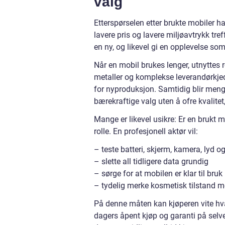
valg
Etterspørselen etter brukte mobiler h
lavere pris og lavere miljøavtrykk tr
en ny, og likevel gi en opplevelse som f
Når en mobil brukes lenger, utnyttes 
metaller og komplekse leverandørkjed
for nyproduksjon. Samtidig blir meng
bærekraftige valg uten å ofre kvalitet
Mange er likevel usikre: Er en brukt m
rolle. En profesjonell aktør vil:
– teste batteri, skjerm, kamera, lyd og
– slette all tidligere data grundig
– sørge for at mobilen er klar til br
– tydelig merke kosmetisk tilstand m
På denne måten kan kjøperen vite hva
dagers åpent kjøp og garanti på selve e