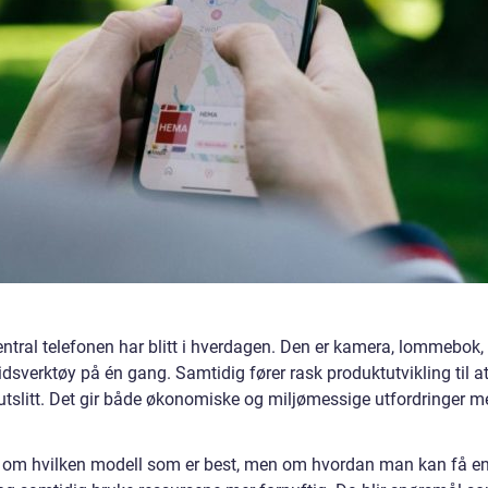
ntral telefonen har blitt i hverdagen. Den er kamera, lommebok,
idsverktøy på én gang. Samtidig fører rask produktutvikling til a
r utslitt. Det gir både økonomiske og miljømessige utfordringer 
r om hvilken modell som er best, men om hvordan man kan få e