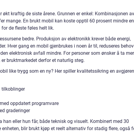
ar økt kraftig de siste årene. Grunnen er enkel: Kombinasjonen a
effer mange. En brukt mobil kan koste opptil 60 prosent mindre e
or de fleste føles helt lik.
ressursene bedre. Produksjon av elektronikk krever både energi,
er. Hver gang en mobil gjenbrukes i noen år til, reduseres behov
den elektronisk avfall mindre. For personer som ønsker å ta mer
, er bruktmarkedet derfor et naturlig steg.
obil like trygg som en ny? Her spiller kvalitetssikring en avgjøre
 tilkoblinger
uk med oppdatert programvare
ed graderinger
 han eller hun får, både teknisk og visuelt. Kombinert med 30
nheten, blir brukt kjøp et reelt alternativ for stadig flere, også f