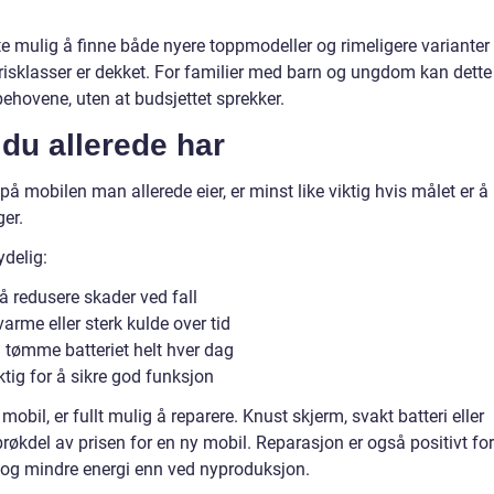
fte mulig å finne både nyere toppmodeller og rimeligere varianter
prisklasser er dekket. For familier med barn og ungdom kan dette
behovene, uten at budsjettet sprekker.
du allerede har
 på mobilen man allerede eier, er minst like viktig hvis målet er å
er.
ydelig:
å redusere skader ved fall
arme eller sterk kulde over tid
 tømme batteriet helt hver dag
ktig for å sikre god funksjon
obil, er fullt mulig å reparere. Knust skjerm, svakt batteri eller
 brøkdel av prisen for en ny mobil. Reparasjon er også positivt for
r og mindre energi enn ved nyproduksjon.