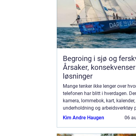
Begroing i sjø og fers
Årsaker, konsekvenser
løsninger
Mange tenker ikke lenger over hvor
telefonen har blitt i hverdagen. De
kamera, lommebok, kart, kalender,
underholdning og arbeidsverktøy 
gang. Samtidig fører rask produktut
Kim Andre Haugen
06 a
at mobiler ofte byttes ut lenge før 
utslit...