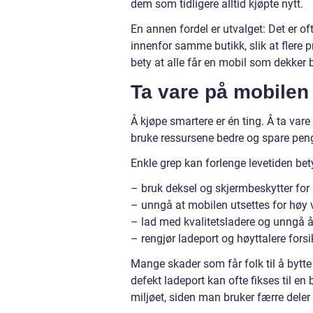
dem som tidligere alltid kjøpte nytt.
En annen fordel er utvalget: Det er o
innenfor samme butikk, slik at flere 
bety at alle får en mobil som dekker 
Ta vare på mobilen 
Å kjøpe smartere er én ting. Å ta vare
bruke ressursene bedre og spare peng
Enkle grep kan forlenge levetiden bet
– bruk deksel og skjermbeskytter for 
– unngå at mobilen utsettes for høy v
– lad med kvalitetsladere og unngå å
– rengjør ladeport og høyttalere forsi
Mange skader som får folk til å bytte m
defekt ladeport kan ofte fikses til en
miljøet, siden man bruker færre dele