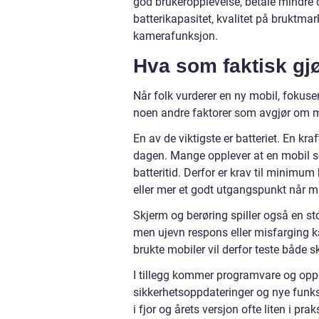
god brukeropplevelse, betale mindre 
batterikapasitet, kvalitet på bruktmar
kamerafunksjon.
Hva som faktisk gj
Når folk vurderer en ny mobil, fokuser
noen andre faktorer som avgjør om ma
En av de viktigste er batteriet. En kr
dagen. Mange opplever at en mobil som
batteritid. Derfor er krav til minimu
eller mer et godt utgangspunkt når m
Skjerm og berøring spiller også en sto
men ujevn respons eller misfarging k
brukte mobiler vil derfor teste både s
I tillegg kommer programvare og oppda
sikkerhetsoppdateringer og nye funksj
i fjor og årets versjon ofte liten i pra