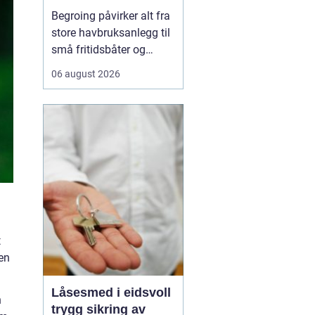
løsninger
Begroing påvirker alt fra
store havbruksanlegg til
små fritidsbåter og
brygger, og skaper både
06 august 2026
praktiske, økonomiske
og miljømessige
utfordringer. For eiere av
båter, kaier og
installasjoner i vann
handler ...
t
men
Låsesmed i eidsvoll
n
trygg sikring av