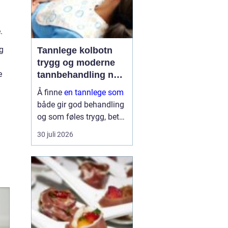
.
ag
Tannlege kolbotn
trygg og moderne
e
tannbehandling nær
deg
Å finne
en tannlege som
både gir god behandling
og som føles trygg, betyr
mye for de fleste. Mange
30 juli 2026
ønsker kort ventetid,
forutsigbare priser og
tannleger som faktisk tar
seg tid til å lytte. I
Kolbo...