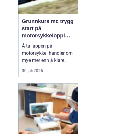
Grunnkurs mc trygg
start på
motorsykkelopplæri
ngen
Å ta lappen på
motorsykkel handler om
mye mer enn å klare
førerprøven. Mange
30 juli 2026
ønsker frihetsfølelsen og
gleden ved å kjøre på to
hjul, men får samtidig
høre at motorsykkel er
risikofylt. Et
godt
grunnkur...