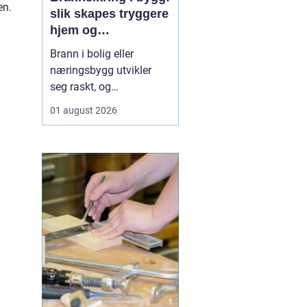
en.
slik skapes tryggere
hjem og
arbeidsplasser
Brann i bolig eller
næringsbygg utvikler
seg raskt, og
konsekvensene kan bli
01 august 2026
store både for
mennesker og verdier.
God brannsikring
handler om mer enn
røykvarslere og
brannslokkere. Trygghet
bygges inn i vegger, tak,
dører og tekniske
installasjoner, ...