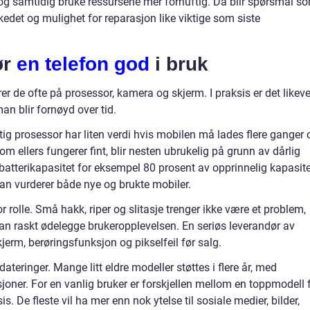
og samtidig bruke ressursene mer fornuftig. Da blir spørsmål s
kedet og mulighet for reparasjon like viktige som siste
ør
en telefon god
i bruk
er de ofte på prosessor, kamera og skjerm. I praksis er det likeve
n blir fornøyd over tid.
aftig prosessor har liten verdi hvis mobilen må lades flere ganger
 ellers fungerer fint, blir nesten ubrukelig på grunn av dårlig
m batterikapasitet for eksempel 80 prosent av opprinnelig kapasit
an vurderer både nye og brukte mobiler.
r rolle. Små hakk, riper og slitasje trenger ikke være et problem,
an raskt ødelegge brukeropplevelsen. En seriøs leverandør av
kjerm, berøringsfunksjon og pikselfeil før salg.
teringer. Mange litt eldre modeller støttes i flere år, med
oner. For en vanlig bruker er forskjellen mellom en toppmodell 
ksis. De fleste vil ha mer enn nok ytelse til sosiale medier, bilder,