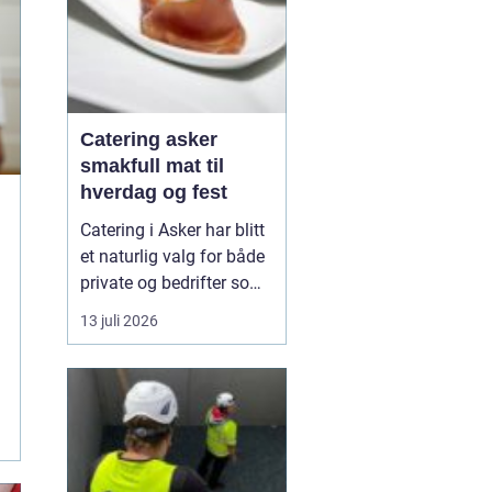
Catering asker
smakfull mat til
hverdag og fest
Catering i Asker har blitt
et naturlig valg for både
private og bedrifter som
ønsker god mat uten styr
13 juli 2026
og stress. Mange ønsker
å samle venner, familie
eller kollegaer hjemme,
på jobben eller i leid
lokasjon, men uten å
bruke hele dagen på