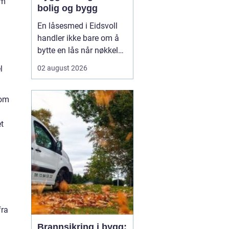
om
bolig og bygg
En låsesmed i Eidsvoll
handler ikke bare om å
bytte en lås når nøkkelen
er borte. En dyktig
l
02 august 2026
fagperson ser på hele
dørløsningen: dører,
 om
hengsler, sylindre,
beslag, adgangskontroll
et
og eventuelt
dørautomatikk. Slik får
både boligeiere,
borettslag og nær...
fra
Brannsikring i bygg: