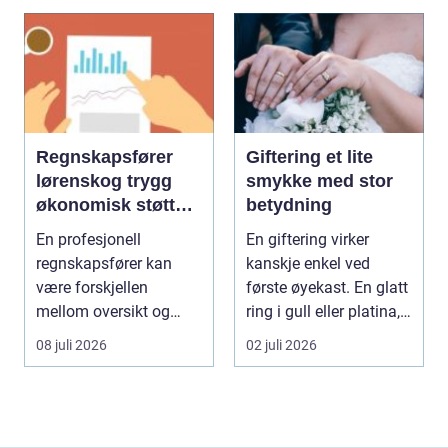
Regnskapsfører
Giftering et lite
lørenskog trygg
smykke med stor
økonomisk støtte i
betydning
hverdagen
En profesjonell
En giftering virker
regnskapsfører kan
kanskje enkel ved
være forskjellen
første øyekast. En glatt
mellom oversikt og
ring i gull eller platina,
kaos i bedriftens
som sjelde...
08 juli 2026
02 juli 2026
økonomi. Fo...