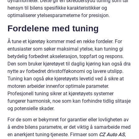
dynamometer. Dette gir en skreddersydd tuning som tar
hensyn til bilens spesifikke karakteristikker og
optimaliserer ytelsesparameterne for presisjon.
Fordelene med tuning
Å tune et kjøretøy kommer med en rekke fordeler. For
entusiaster som søker maksimal ytelse, kan tuning gi
betydelig forbedret akselerasjon, toppfart og respons.
Den som bruker kjøretøyet til daglig kjøring kan også dra
nytte av forbedret drivstofføkonomi og lavere utslipp.
Tuning kan også øke kjøretøyets levetid ved å sikre at
motoren arbeider innenfor optimale parameter.
Profesjonell tuning sikrer at kjøretøyets systemer
fungerer harmonisk, noe som kan forhindre tidlig slitasje
og potensielle skader.
For de som er bekymret for garantier eller lovligheten av
å endre bilens parametre, er det viktig å samarbeide med
en anerkjent tuning-tjeneste. Firmaer som
CZ Auto AS
,