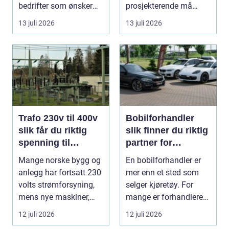
bedrifter som ønsker
prosjekterende må
god mat uten st...
forholde seg ...
13 juli 2026
13 juli 2026
Trafo 230v til 400v
Bobilforhandler
slik får du riktig
slik finner du riktig
spenning til
partner for
moderne utstyr
feriedrømmen
Mange norske bygg og
En bobilforhandler er
anlegg har fortsatt 230
mer enn et sted som
volts strømforsyning,
selger kjøretøy. For
mens nye maskiner,
mange er forhandleren
pumper, kompre...
en langsiktig s...
12 juli 2026
12 juli 2026