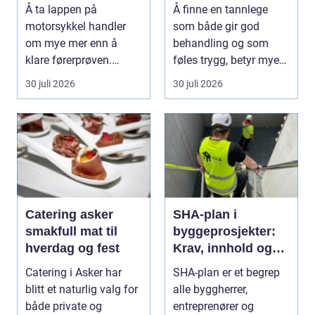
ringen
nær deg
Å ta lappen på
Å finne en tannlege
motorsykkel handler
som både gir god
om mye mer enn å
behandling og som
klare førerprøven.
føles trygg, betyr mye
Mange ønsker
for de fleste. Mange ø...
30 juli 2026
30 juli 2026
frihetsfølelsen ...
Catering asker
SHA-plan i
smakfull mat til
byggeprosjekter:
hverdag og fest
Krav, innhold og
praktisk nytte
Catering i Asker har
SHA-plan er et begrep
blitt et naturlig valg for
alle byggherrer,
både private og
entreprenører og