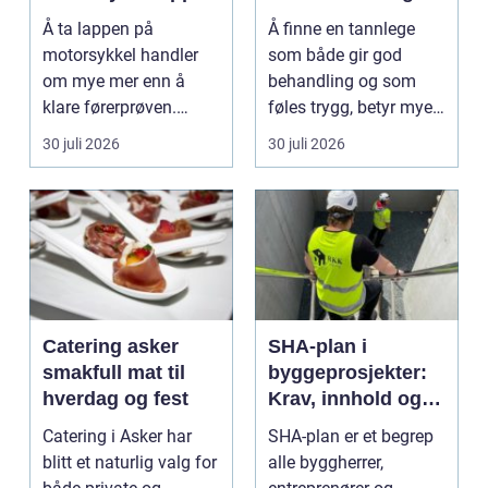
ringen
nær deg
Å ta lappen på
Å finne en tannlege
motorsykkel handler
som både gir god
om mye mer enn å
behandling og som
klare førerprøven.
føles trygg, betyr mye
Mange ønsker
for de fleste. Mange
30 juli 2026
30 juli 2026
frihetsfølelsen ...
ø...
Catering asker
SHA-plan i
smakfull mat til
byggeprosjekter:
hverdag og fest
Krav, innhold og
praktisk nytte
Catering i Asker har
SHA-plan er et begrep
blitt et naturlig valg for
alle byggherrer,