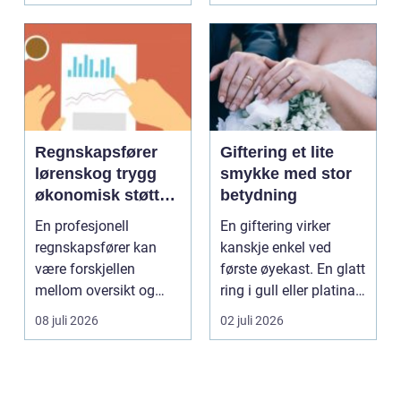
Regnskapsfører
Giftering et lite
lørenskog trygg
smykke med stor
økonomisk støtte i
betydning
hverdagen
En profesjonell
En giftering virker
regnskapsfører kan
kanskje enkel ved
være forskjellen
første øyekast. En glatt
mellom oversikt og
ring i gull eller platina,
kaos i bedriftens
som sjelde...
08 juli 2026
02 juli 2026
økonomi. Fo...