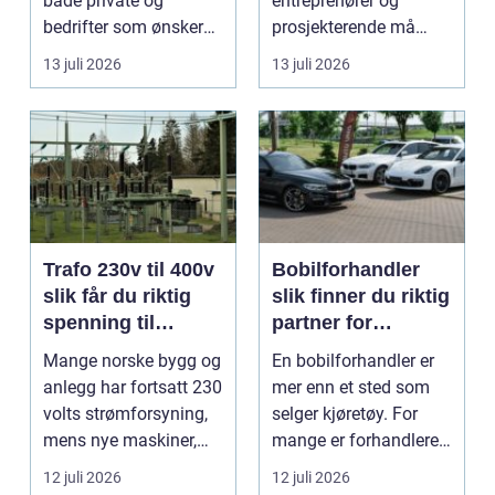
både private og
entreprenører og
bedrifter som ønsker
prosjekterende må
god mat uten st...
forholde seg ...
13 juli 2026
13 juli 2026
Trafo 230v til 400v
Bobilforhandler
slik får du riktig
slik finner du riktig
spenning til
partner for
moderne utstyr
feriedrømmen
Mange norske bygg og
En bobilforhandler er
anlegg har fortsatt 230
mer enn et sted som
volts strømforsyning,
selger kjøretøy. For
mens nye maskiner,
mange er forhandleren
pumper, kompre...
en langsiktig s...
12 juli 2026
12 juli 2026