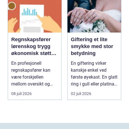
Regnskapsfører
Giftering et lite
lørenskog trygg
smykke med stor
økonomisk støtte i
betydning
hverdagen
En profesjonell
En giftering virker
regnskapsfører kan
kanskje enkel ved
være forskjellen
første øyekast. En glatt
mellom oversikt og
ring i gull eller platina,
kaos i bedriftens
som sjelde...
08 juli 2026
02 juli 2026
økonomi. Fo...