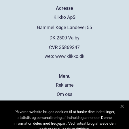
Adresse
web:
www.klikko.dk
Menu
Reklame
Om oss
Cookies
På vores website bruges cookies til at huske dine indstillinger,
Kontakt Oss
statistik og personalisering af indhold og annoncer. Denne
Sitemap
information deles med tredjepart. Ved fortsat brug af websiden