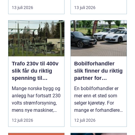
god mat uten st...
forholde seg ...
13 juli 2026
13 juli 2026
Trafo 230v til 400v
Bobilforhandler
slik får du riktig
slik finner du riktig
spenning til
partner for
moderne utstyr
feriedrømmen
Mange norske bygg og
En bobilforhandler er
anlegg har fortsatt 230
mer enn et sted som
volts strømforsyning,
selger kjøretøy. For
mens nye maskiner,
mange er forhandleren
pumper, kompre...
en langsiktig s...
12 juli 2026
12 juli 2026