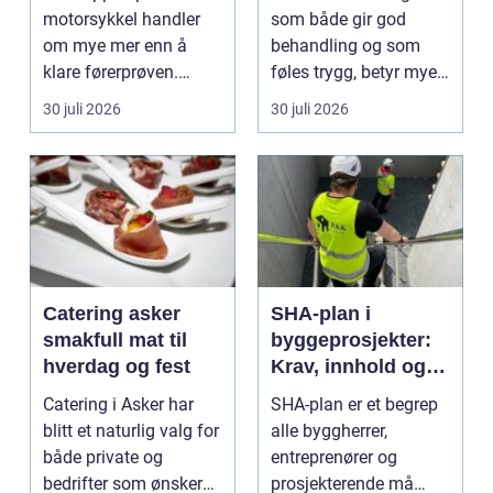
motorsykkel handler
som både gir god
om mye mer enn å
behandling og som
klare førerprøven.
føles trygg, betyr mye
Mange ønsker
for de fleste. Mange
30 juli 2026
30 juli 2026
frihetsfølelsen ...
ø...
Catering asker
SHA-plan i
smakfull mat til
byggeprosjekter:
hverdag og fest
Krav, innhold og
praktisk nytte
Catering i Asker har
SHA-plan er et begrep
blitt et naturlig valg for
alle byggherrer,
både private og
entreprenører og
bedrifter som ønsker
prosjekterende må