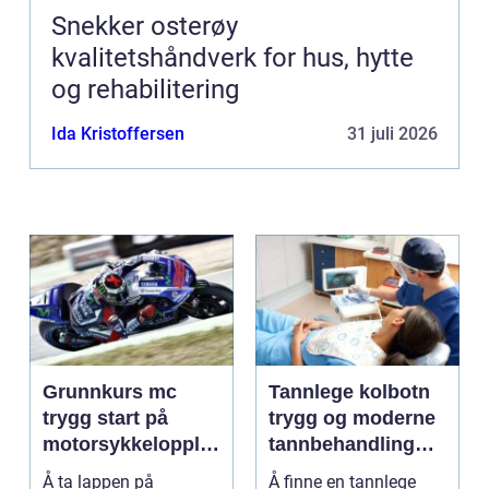
Snekker osterøy
kvalitetshåndverk for hus, hytte
og rehabilitering
Ida Kristoffersen
31 juli 2026
Grunnkurs mc
Tannlege kolbotn
trygg start på
trygg og moderne
motorsykkelopplæ
tannbehandling
ringen
nær deg
Å ta lappen på
Å finne en tannlege