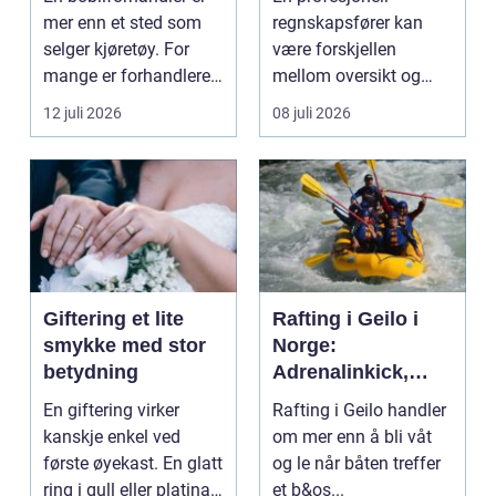
mer enn et sted som
regnskapsfører kan
selger kjøretøy. For
være forskjellen
mange er forhandleren
mellom oversikt og
en langsiktig s...
kaos i bedriftens
12 juli 2026
08 juli 2026
økonomi. Fo...
Giftering et lite
Rafting i Geilo i
smykke med stor
Norge:
betydning
Adrenalinkick,
naturopplevelser
En giftering virker
Rafting i Geilo handler
og fellesskap
kanskje enkel ved
om mer enn å bli våt
første øyekast. En glatt
og le når båten treffer
ring i gull eller platina,
et b&os...