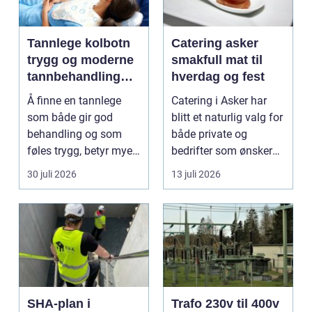
Tannlege kolbotn
Catering asker
trygg og moderne
smakfull mat til
tannbehandling
hverdag og fest
nær deg
Å finne en tannlege
Catering i Asker har
som både gir god
blitt et naturlig valg for
behandling og som
både private og
føles trygg, betyr mye
bedrifter som ønsker
for de fleste. Mange
god mat uten st...
30 juli 2026
13 juli 2026
ø...
SHA-plan i
Trafo 230v til 400v