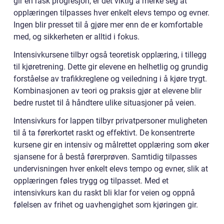
gir en rask progresjon, er det viktig å merke seg at
opplæringen tilpasses hver enkelt elevs tempo og evner.
Ingen blir presset til å gjøre mer enn de er komfortable
med, og sikkerheten er alltid i fokus.
Intensivkursene tilbyr også teoretisk opplæring, i tillegg
til kjøretrening. Dette gir elevene en helhetlig og grundig
forståelse av trafikkreglene og veiledning i å kjøre trygt.
Kombinasjonen av teori og praksis gjør at elevene blir
bedre rustet til å håndtere ulike situasjoner på veien.
Intensivkurs for lappen tilbyr privatpersoner muligheten
til å ta førerkortet raskt og effektivt. De konsentrerte
kursene gir en intensiv og målrettet opplæring som øker
sjansene for å bestå førerprøven. Samtidig tilpasses
undervisningen hver enkelt elevs tempo og evner, slik at
opplæringen føles trygg og tilpasset. Med et
intensivkurs kan du raskt bli klar for veien og oppnå
følelsen av frihet og uavhengighet som kjøringen gir.