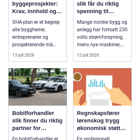
byggeprosjekter:
slik får du riktig
Krav, innhold og
spenning til
praktisk nytte
moderne utstyr
SHA-plan er et begrep
Mange norske bygg og
alle byggherrer,
anlegg har fortsatt 230
entreprenører og
volts strømforsyning,
prosjekterende må
mens nye maskiner,
forholde seg ...
pumper, kompre...
13 juli 2026
12 juli 2026
Bobilforhandler
Regnskapsfører
slik finner du riktig
lørenskog trygg
partner for
økonomisk støtte i
feriedrømmen
hverdagen
En bobilforhandler er
En profesjonell