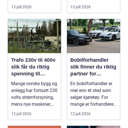
god mat uten st...
forholde seg ...
13 juli 2026
13 juli 2026
Trafo 230v til 400v
Bobilforhandler
slik får du riktig
slik finner du riktig
spenning til
partner for
moderne utstyr
feriedrømmen
Mange norske bygg og
En bobilforhandler er
anlegg har fortsatt 230
mer enn et sted som
volts strømforsyning,
selger kjøretøy. For
mens nye maskiner,
mange er forhandleren
pumper, kompre...
en langsiktig s...
12 juli 2026
12 juli 2026