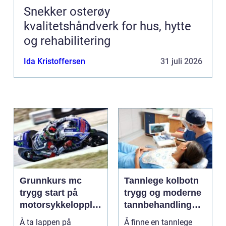
Snekker osterøy
kvalitetshåndverk for hus, hytte
og rehabilitering
Ida Kristoffersen
31 juli 2026
Grunnkurs mc
Tannlege kolbotn
trygg start på
trygg og moderne
motorsykkelopplæ
tannbehandling
ringen
nær deg
Å ta lappen på
Å finne en tannlege