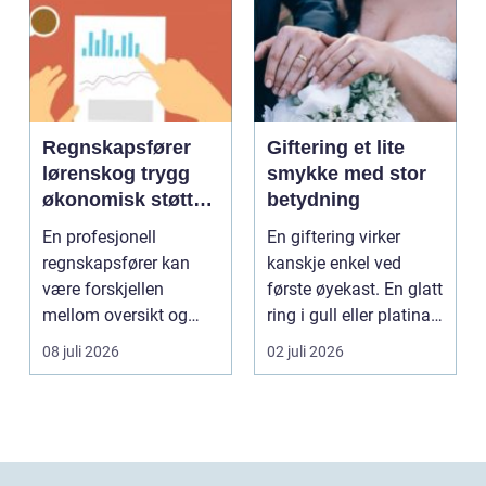
Regnskapsfører
Giftering et lite
lørenskog trygg
smykke med stor
økonomisk støtte i
betydning
hverdagen
En profesjonell
En giftering virker
regnskapsfører kan
kanskje enkel ved
være forskjellen
første øyekast. En glatt
mellom oversikt og
ring i gull eller platina,
kaos i bedriftens
som sjelde...
08 juli 2026
02 juli 2026
økonomi. Fo...