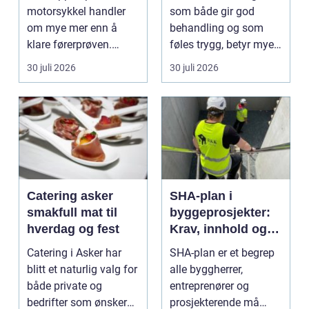
motorsykkel handler
som både gir god
om mye mer enn å
behandling og som
klare førerprøven.
føles trygg, betyr mye
Mange ønsker
for de fleste. Mange
30 juli 2026
30 juli 2026
frihetsfølelsen ...
ø...
Catering asker
SHA-plan i
smakfull mat til
byggeprosjekter:
hverdag og fest
Krav, innhold og
praktisk nytte
Catering i Asker har
SHA-plan er et begrep
blitt et naturlig valg for
alle byggherrer,
både private og
entreprenører og
bedrifter som ønsker
prosjekterende må