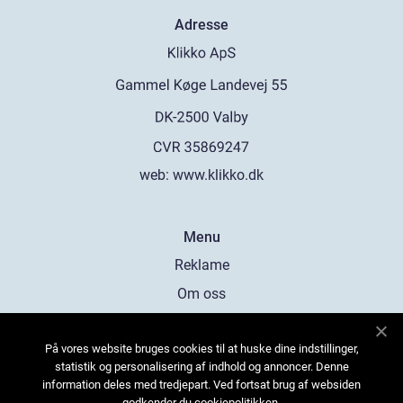
Adresse
web:
www.klikko.dk
Menu
Reklame
Om oss
Cookies
På vores website bruges cookies til at huske dine indstillinger,
Kontakt Oss
statistik og personalisering af indhold og annoncer. Denne
Sitemap
information deles med tredjepart. Ved fortsat brug af websiden
godkender du cookiepolitikken.