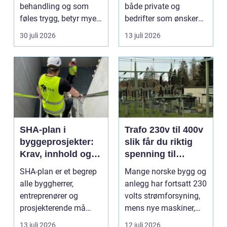
behandling og som
både private og
føles trygg, betyr mye
bedrifter som ønsker
for de fleste. Mange
god mat uten st...
30 juli 2026
13 juli 2026
ø...
SHA-plan i
Trafo 230v til 400v
byggeprosjekter:
slik får du riktig
Krav, innhold og
spenning til
praktisk nytte
moderne utstyr
SHA-plan er et begrep
Mange norske bygg og
alle byggherrer,
anlegg har fortsatt 230
entreprenører og
volts strømforsyning,
prosjekterende må
mens nye maskiner,
forholde seg ...
pumper, kompre...
13 juli 2026
12 juli 2026