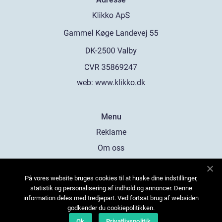
web:
www.klikko.dk
Menu
Reklame
Om oss
Cookies
På vores website bruges cookies til at huske dine indstillinger,
Kontakt Oss
statistik og personalisering af indhold og annoncer. Denne
Sitemap
information deles med tredjepart. Ved fortsat brug af websiden
godkender du cookiepolitikken.
Ok
Privatlivspolitik