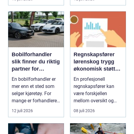
Bobilforhandler
Regnskapsfører
slik finner du riktig
lørenskog trygg
partner for
økonomisk støtte i
feriedrømmen
hverdagen
En bobilforhandler er
En profesjonell
mer enn et sted som
regnskapsfører kan
selger kjøretøy. For
være forskjellen
mange er forhandleren
mellom oversikt og
en langsiktig s...
kaos i bedriftens
12 juli 2026
08 juli 2026
økonomi. Fo...