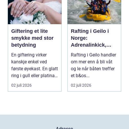
Giftering et lite
Rafting i Geilo i
smykke med stor
Norge:
betydning
Adrenalinkick,
naturopplevelser
En giftering virker
Rafting i Geilo handler
og fellesskap
kanskje enkel ved
om mer enn å bli våt
første øyekast. En glatt
og le når båten treffer
ring i gull eller platina,
et b&os...
som sjelde...
02 juli 2026
02 juli 2026
Adresse