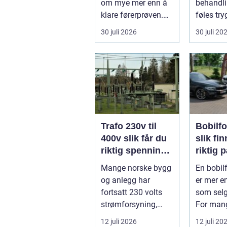
om mye mer enn å
behandl
klare førerprøven.
føles try
Mange ønsker
mye for d
30 juli 2026
30 juli 20
frihetsfølelsen ...
Mange ø.
Trafo 230v til
Bobilf
400v slik får du
slik fi
riktig spenning
riktig 
til moderne
feried
Mange norske bygg
En bobil
utstyr
og anlegg har
er mer e
fortsatt 230 volts
som selg
strømforsyning,
For mang
mens nye maskiner,
forhandl
12 juli 2026
12 juli 20