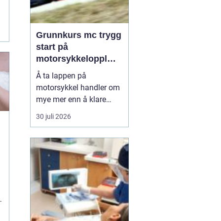
Grunnkurs mc trygg
start på
motorsykkelopplæri
ngen
Å ta lappen på
motorsykkel handler om
mye mer enn å klare
førerprøven. Mange
30 juli 2026
ønsker frihetsfølelsen og
gleden ved å kjøre på to
hjul, men får samtidig
høre at motorsykkel er
risikofylt. Et
godt
grunnkur...