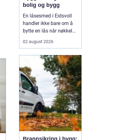
bolig og bygg
En låsesmed i Eidsvoll
handler ikke bare om å
bytte en lås når nøkkelen
er borte. En dyktig
02 august 2026
fagperson ser på hele
dørløsningen: dører,
hengsler, sylindre,
beslag, adgangskontroll
og eventuelt
dørautomatikk. Slik får
både boligeiere,
borettslag og nær...
Brannsikring i bygg: