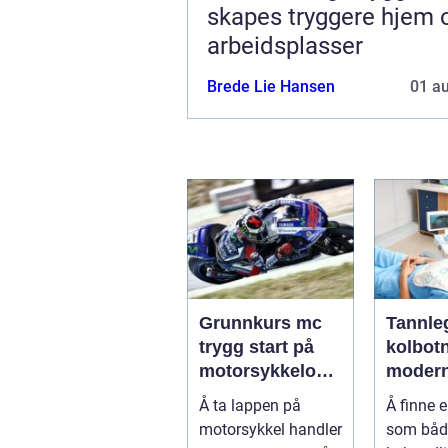
skapes tryggere hjem 
arbeidsplasser
Brede Lie Hansen
01 a
Grunnkurs mc
Tannle
trygg start på
kolbotn trygg 
motorsykkelopp
moder
læringen
tannbe
Å ta lappen på
Å finne 
nær de
motorsykkel handler
som både