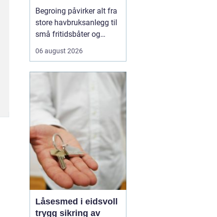
løsninger
Begroing påvirker alt fra
store havbruksanlegg til
små fritidsbåter og
brygger, og skaper både
06 august 2026
praktiske, økonomiske
og miljømessige
utfordringer. For eiere av
båter, kaier og
installasjoner i vann
handler ...
Låsesmed i eidsvoll
trygg sikring av