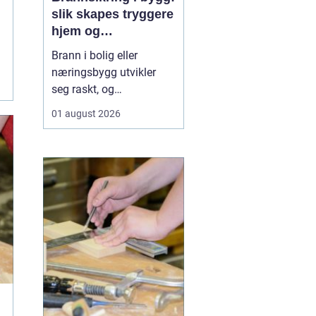
slik skapes tryggere
hjem og
arbeidsplasser
Brann i bolig eller
næringsbygg utvikler
seg raskt, og
konsekvensene kan bli
01 august 2026
store både for
mennesker og verdier.
God brannsikring
handler om mer enn
røykvarslere og
brannslokkere. Trygghet
bygges inn i vegger, tak,
dører og tekniske
installasjoner, ...