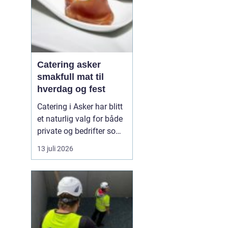
Catering asker
smakfull mat til
hverdag og fest
Catering i Asker har blitt
et naturlig valg for både
private og bedrifter som
ønsker god mat uten styr
13 juli 2026
og stress. Mange ønsker
å samle venner, familie
eller kollegaer hjemme,
på jobben eller i leid
lokasjon, men uten å
bruke hele dagen på