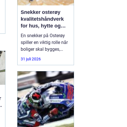
Snekker osterøy
kvalitetshåndverk
for hus, hytte og
rehabilitering
En snekker på Osterøy
spiller en viktig rolle når
boliger skal bygges,
oppgraderes eller reddes
31 juli 2026
fra forfall. Mange hus på
Vestlandet er utsatt for
røft klima, og feil
bygging kan føre til
fuktskader, trekk og
unødvendig slitasje.
r
Derfor ser flere