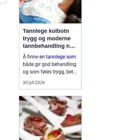
Tannlege kolbotn
trygg og moderne
tannbehandling nær
deg
Å finne
en tannlege som
både gir god behandling
og som føles trygg, betyr
mye for de fleste. Mange
30 juli 2026
ønsker kort ventetid,
forutsigbare priser og
tannleger som faktisk tar
seg tid til å lytte. I
Kolbo...