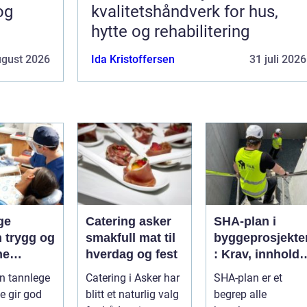
og
kvalitetshåndverk for hus,
hytte og rehabilitering
ugust 2026
Ida Kristoffersen
31 juli 2026
ge
Catering asker
SHA-plan i
og
smakfull mat til
byggeprosjekte
ne
hverdag og fest
: Krav, innhold
handling
og praktisk
en tannlege
Catering i Asker har
SHA-plan er et
g
nytte
 gir god
blitt et naturlig valg
begrep alle