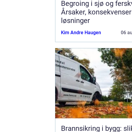
Begroing i sjø og fers
Årsaker, konsekvenser
løsninger
Kim Andre Haugen
06 a
Brannsikring i bygg: sli