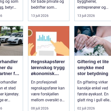
ing og som
for både private og
byggherrer,
gg, betyr
bedrifter som
entreprenører og
e fleste.
ønsker god mat
prosjekterende må
26
13 juli 2026
13 juli 2026
..
uten st...
forholde seg ...
orhandler
Regnskapsfører
Giftering et lite
nner du
lørenskog trygg
smykke med
partner for
økonomisk
stor betydning
rømmen
støtte i
forhandler
En profesjonell
En giftering virker
hverdagen
nn et sted
regnskapsfører kan
kanskje enkel ved
er kjøretøy.
være forskjellen
første øyekast. En
e er
mellom oversikt og
glatt ring i gull eller
eren en
kaos i bedriftens
platina, som
26
08 juli 2026
02 juli 2026