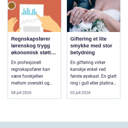
Regnskapsfører
Giftering et lite
lørenskog trygg
smykke med stor
økonomisk støtte i
betydning
hverdagen
En profesjonell
En giftering virker
regnskapsfører kan
kanskje enkel ved
være forskjellen
første øyekast. En glatt
mellom oversikt og
ring i gull eller platina,
kaos i bedriftens
som sjelde...
08 juli 2026
02 juli 2026
økonomi. Fo...