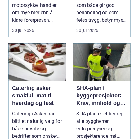
motorsykkel handler
som både gir god
om mye mer enn å
behandling og som
klare førerprøven.
føles trygg, betyr mye
Mange ønsker
for de fleste. Mange
30 juli 2026
30 juli 2026
frihetsfølelsen ...
ø...
Catering asker
SHA-plan i
smakfull mat til
byggeprosjekter:
hverdag og fest
Krav, innhold og
praktisk nytte
Catering i Asker har
SHA-plan er et begrep
blitt et naturlig valg for
alle byggherrer,
både private og
entreprenører og
bedrifter som ønsker
prosjekterende må