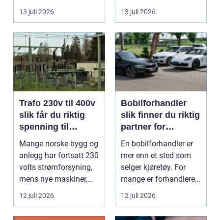
god mat uten st...
forholde seg ...
13 juli 2026
13 juli 2026
Trafo 230v til 400v
Bobilforhandler
slik får du riktig
slik finner du riktig
spenning til
partner for
moderne utstyr
feriedrømmen
Mange norske bygg og
En bobilforhandler er
anlegg har fortsatt 230
mer enn et sted som
volts strømforsyning,
selger kjøretøy. For
mens nye maskiner,
mange er forhandleren
pumper, kompre...
en langsiktig s...
12 juli 2026
12 juli 2026