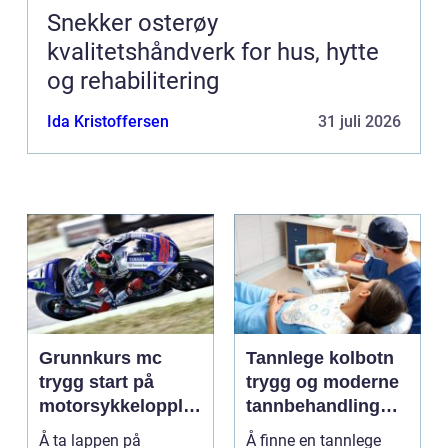
Snekker osterøy
kvalitetshåndverk for hus, hytte
og rehabilitering
Ida Kristoffersen
31 juli 2026
Grunnkurs mc
Tannlege kolbotn
trygg start på
trygg og moderne
motorsykkelopplæ
tannbehandling
ringen
nær deg
Å ta lappen på
Å finne en tannlege