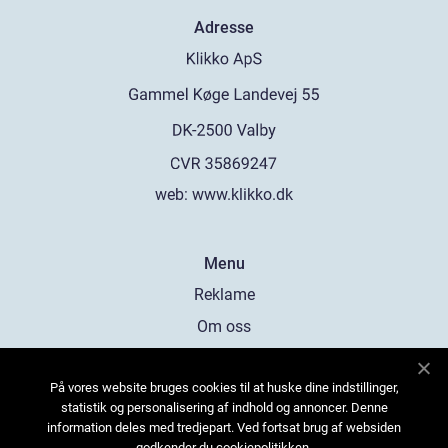
Adresse
web:
www.klikko.dk
Menu
Reklame
Om oss
Cookies
På vores website bruges cookies til at huske dine indstillinger,
Kontakt Oss
statistik og personalisering af indhold og annoncer. Denne
Sitemap
information deles med tredjepart. Ved fortsat brug af websiden
godkender du cookiepolitikken.