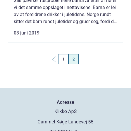
Slik påvirker rusproblemene barna År etter år hører
vi det samme oppslaget i nettavisene. Barna er lei
av at foreldrene drikker i juletidene. Norge rundt
sitter det barn rundt juletider og gruer seg, fordi de
vet at foreldren...
03 juni 2019
1
2
Adresse