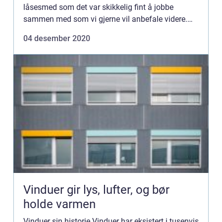
låsesmed som det var skikkelig fint å jobbe
sammen med som vi gjerne vil anbefale videre.
Det å finne bra fagfolk å samarbeide med er
04 desember 2020
utrolig viktig og når m...
Vinduer gir lys, lufter, og bør
holde varmen
Vinduer sin historie Vinduer har eksistert i tusenvis