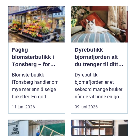
Faglig
Dyrebutikk
blomsterbutikk i
bjørnafjorden alt
Tønsberg – for
du trenger til ditt
hverdag og høytid
kjæledyr
Blomsterbutikk
Dyrebutikk
iTønsberg handler om
bjørnafjorden er et
mye mer enn å selge
søkeord mange bruker
buketter. En god
når de vil finne en god
forhandler ska...
butikk for kjæledyr i
11 juni 2026
09 juni 2026
om...