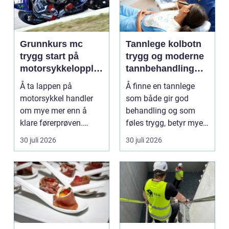
Grunnkurs mc
Tannlege kolbotn
trygg start på
trygg og moderne
motorsykkelopplæ
tannbehandling
ringen
nær deg
Å ta lappen på
Å finne en tannlege
motorsykkel handler
som både gir god
om mye mer enn å
behandling og som
klare førerprøven.
føles trygg, betyr mye
Mange ønsker
for de fleste. Mange
30 juli 2026
30 juli 2026
frihetsfølelsen ...
ø...