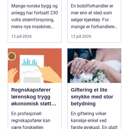
moderne utstyr
feriedrømmen
Mange norske bygg og
En bobilforhandler er
anlegg har fortsatt 230
mer enn et sted som
volts strømforsyning,
selger kjøretøy. For
mens nye maskiner,
mange er forhandleren
pumper, kompre...
en langsiktig s...
12 juli 2026
12 juli 2026
Regnskapsfører
Giftering et lite
lørenskog trygg
smykke med stor
økonomisk støtte i
betydning
hverdagen
En profesjonell
En giftering virker
regnskapsfører kan
kanskje enkel ved
være forskjellen
første øyekast. En glatt