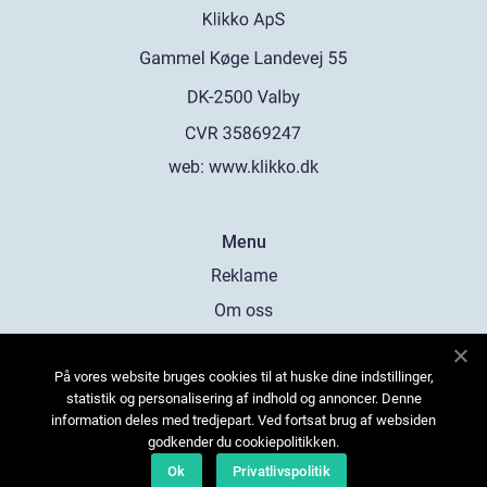
web:
www.klikko.dk
Menu
Reklame
Om oss
Cookies
På vores website bruges cookies til at huske dine indstillinger,
Kontakt Oss
statistik og personalisering af indhold og annoncer. Denne
Sitemap
information deles med tredjepart. Ved fortsat brug af websiden
godkender du cookiepolitikken.
Ok
Privatlivspolitik