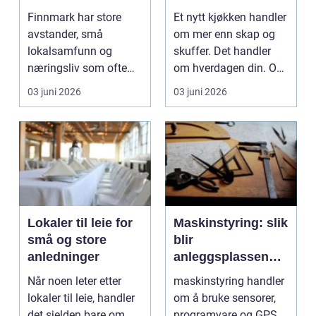
smarte valg for
Finnmark har store
Et nytt kjøkken handler
hele hjemmet
avstander, små
om mer enn skap og
lokalsamfunn og
skuffer. Det handler
næringsliv som ofte
om hverdagen din. Om
krysser både
hvordan du lage...
03 juni 2026
03 juni 2026
kommune- og lande...
Lokaler til leie for
Maskinstyring: slik
små og store
blir
anledninger
anleggsplassen
mer presis og
Når noen leter etter
maskinstyring handler
lønnsom
lokaler til leie, handler
om å bruke sensorer,
det sjelden bare om
programvare og GPS