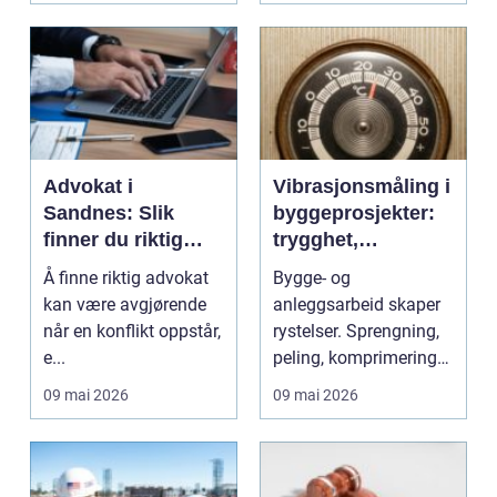
Advokat i
Vibrasjonsmåling i
Sandnes: Slik
byggeprosjekter:
finner du riktig
trygghet,
juridisk hjelp lokalt
dokumentasjon og
Å finne riktig advokat
Bygge- og
kontroll
kan være avgjørende
anleggsarbeid skaper
når en konflikt oppstår,
rystelser. Sprengning,
e...
peling, komprimering
og tung trafikk kan
09 mai 2026
09 mai 2026
påvir...