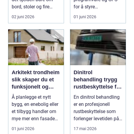
bord, stoler og fire
for å styre
vegger. Mang...
gravemaskiner, dozere
02 juni 2026
01 juni 2026
og a...
Arkitekt trondheim
Dinitrol
slik skaper du et
behandling trygg
funksjonelt og
rustbeskyttelse for
vakkert bygg
bilen
Å planlegge et nytt
En dinitrol behandling
bygg, en enebolig eller
er en profesjonell
et tilbygg handler om
rustbeskyttelse som
mye mer enn fasade
forlenger levetiden på
og fine tegning...
bilen. Behandli...
01 juni 2026
17 mai 2026