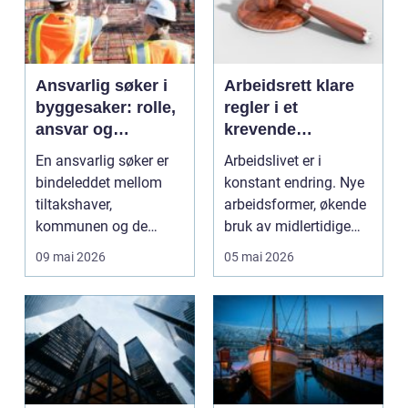
Ansvarlig søker i
Arbeidsrett klare
byggesaker: rolle,
regler i et
ansvar og
krevende
fallgruver
arbeidsliv
En ansvarlig søker er
Arbeidslivet er i
bindeleddet mellom
konstant endring. Nye
tiltakshaver,
arbeidsformer, økende
kommunen og de
bruk av midlertidige
øvrige ansvarlige
kontrakter og mer...
09 mai 2026
05 mai 2026
aktørene i e...