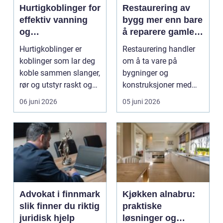
Hurtigkoblinger for
Restaurering av
effektiv vanning
bygg mer enn bare
og
å reparere gamle
væskehåndtering
vegger
Hurtigkoblinger er
Restaurering handler
koblinger som lar deg
om å ta vare på
koble sammen slanger,
bygninger og
rør og utstyr raskt og
konstruksjoner med
sikkert uten ...
historie, identitet og
06 juni 2026
05 juni 2026
særpreg....
Advokat i finnmark
Kjøkken alnabru:
slik finner du riktig
praktiske
juridisk hjelp
løsninger og