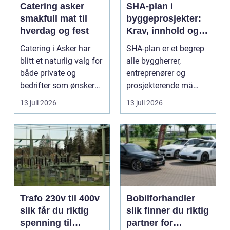
Catering asker
SHA-plan i
smakfull mat til
byggeprosjekter:
hverdag og fest
Krav, innhold og
praktisk nytte
Catering i Asker har
SHA-plan er et begrep
blitt et naturlig valg for
alle byggherrer,
både private og
entreprenører og
bedrifter som ønsker
prosjekterende må
god mat uten st...
forholde seg ...
13 juli 2026
13 juli 2026
Trafo 230v til 400v
Bobilforhandler
slik får du riktig
slik finner du riktig
spenning til
partner for