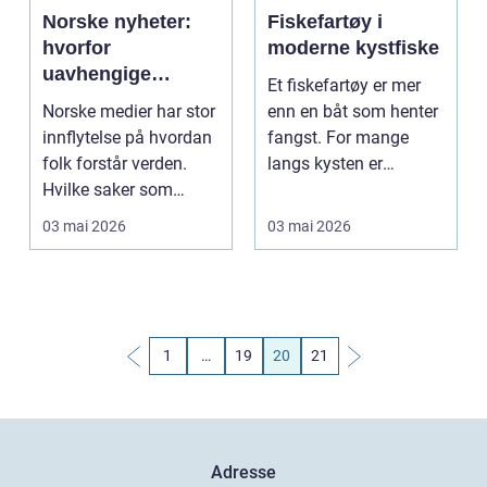
Norske nyheter:
Fiskefartøy i
hvorfor
moderne kystfiske
uavhengige
Et fiskefartøy er mer
medier blir stadig
Norske medier har stor
enn en båt som henter
viktigere
innflytelse på hvordan
fangst. For mange
folk forstår verden.
langs kysten er
Hvilke saker som
fartøyet selve
løftes fram, hvi...
grunnla...
03 mai 2026
03 mai 2026
1
…
19
20
21
Adresse