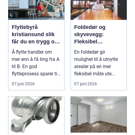
Flyttebyrå
Foldedør og
kristiansund slik
skyvevegg:
får du en trygg og
Fleksibel
effektiv flytting
romdeling med
Å flytte handler om
En foldedør gir
god lydkontroll
mer enn å få ting fra A
mulighet til å utnytte
til B. En god
arealer på en mer
flytteprosess sparer tid,
fleksibel måte ute...
krefter og frust...
07 juni 2026
07 juni 2026