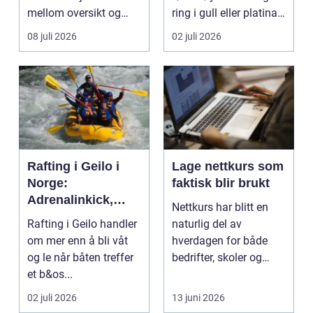
mellom oversikt og
ring i gull eller platina,
kaos i bedriftens
som sjelde...
08 juli 2026
02 juli 2026
økonomi. Fo...
Rafting i Geilo i
Lage nettkurs som
Norge:
faktisk blir brukt
Adrenalinkick,
Nettkurs har blitt en
naturopplevelser
Rafting i Geilo handler
naturlig del av
og fellesskap
om mer enn å bli våt
hverdagen for både
og le når båten treffer
bedrifter, skoler og
et b&os...
enkeltpersoner. Mange
...
02 juli 2026
13 juni 2026